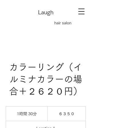
Laugh
hair salon
カラーリング（イ
ルミナカラーの場
合＋２６２０円）
６
３
1時間 30分
1
６３５０
５
時
０
3