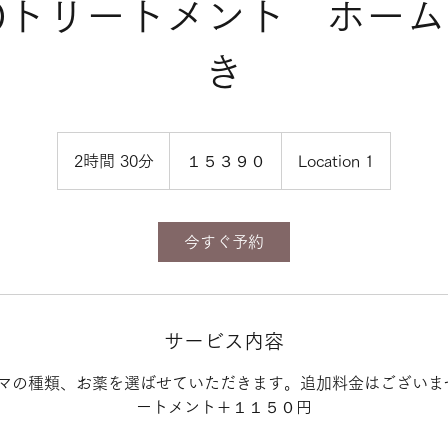
IOトリートメント ホー
き
１
５
2時間 30分
2
１５３９０
Location 1
３
９
時
０
間
3
今すぐ予約
0
分
サービス内容
マの種類、お薬を選ばせていただきます。追加料金はございません。
ートメント＋１１５０円