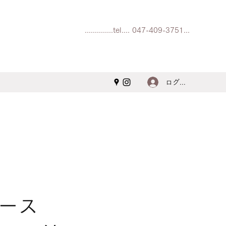
..............tel.... 047-409-3751...
ログイン
コース